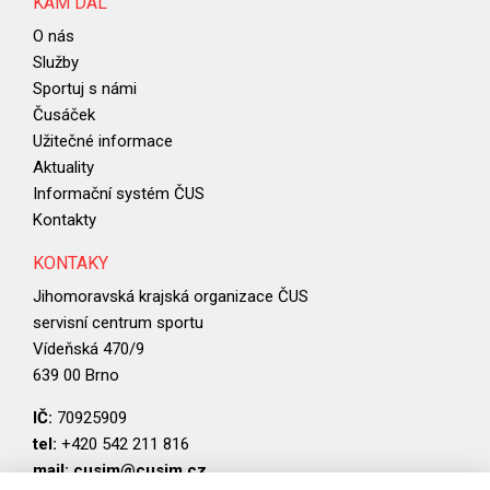
KAM DÁL
O nás
Služby
Sportuj s námi
Čusáček
Užitečné informace
Aktuality
Informační systém ČUS
Kontakty
KONTAKY
Jihomoravská krajská organizace ČUS
servisní centrum sportu
Vídeňská 470/9
639 00 Brno
IČ:
70925909
tel:
+420 542 211 816
mail:
cusjm@cusjm.cz