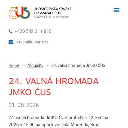
+420 542 211 816
cusjm@cusjm.cz
Home
>
Aktuality
>
24. valná hromada JmKO ČUS
24. VALNÁ HROMADA
JMKO ČUS
01. 05. 2026
24. valná hromada JmKO ČUS proběhne 12. května
2026 v 15:00 na sportovní hala Morenda, Brno