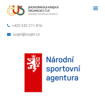
+420 542 211 816
cusjm@cusjm.cz