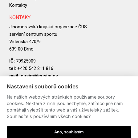
Kontakty
KONTAKY
Jihomoravská krajská organizace ČUS
servisní centrum sportu
Vídeňská 470/9
639 00 Brno
IČ:
70925909
tel:
+420 542 211 816
mail:
cusjm@cusjm.cz
Nastavení souborů cookies
PARTNEŘI
Na našich webových stránkách používáme soubory
cookies. Některé z nich jsou nezbytné, zatímco jiné nám
pomáhají vylepšit tento web a váš uživatelský zážitek.
Souhlasíte s používáním všech cookies?
Ano, souhlasím