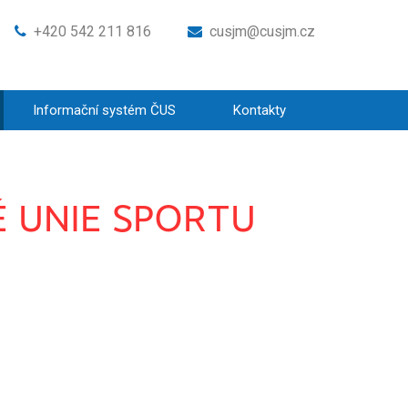
+420 542 211 816
cusjm@cusjm.cz
Informační systém ČUS
Kontakty
 UNIE SPORTU