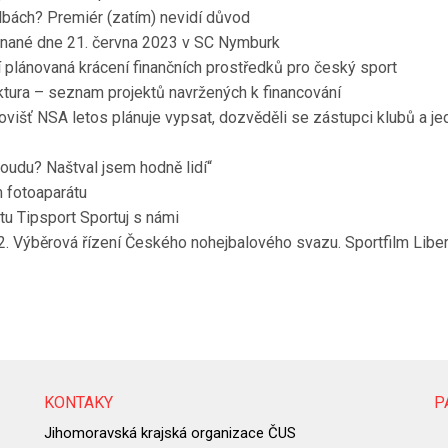
lbách? Premiér (zatím) nevidí důvod
nané dne 21. června 2023 v SC Nymburk
 plánovaná krácení finančních prostředků pro český sport
tura – seznam projektů navržených k financování
višť NSA letos plánuje vypsat, dozvěděli se zástupci klubů a je
oudu? Naštval jsem hodně lidí“
m fotoaparátu
tu Tipsport Sportuj s námi
. Výběrová řízení Českého nohejbalového svazu. Sportfilm Libere
KONTAKY
P
Jihomoravská krajská organizace ČUS