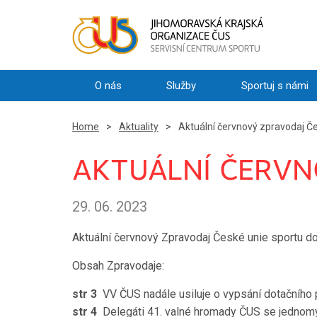
O nás
Služby
Sportuj s námi
Home
>
Aktuality
>
Aktuální červnový zpravodaj Če
AKTUÁLNÍ ČERVN
29. 06. 2023
Aktuální červnový Zpravodaj České unie sportu 
Obsah Zpravodaje:
str 3
VV ČUS nadále usiluje o vypsání dotačního 
str 4
Delegáti 41. valné hromady ČUS se jednomysl