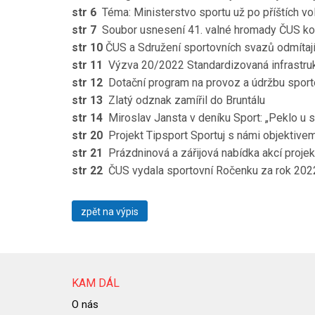
str 6
Téma: Ministerstvo sportu už po příštích vo
str 7
Soubor usnesení 41. valné hromady ČUS ko
str 10
ČUS a Sdružení sportovních svazů odmítají
str
11
Výzva 20/2022 Standardizovaná infrastruk
str
12
Dotační program na provoz a údržbu sporto
str
13
Zlatý odznak zamířil do Bruntálu
str
14
Miroslav Jansta v deníku Sport: „Peklo u s
str 20
Projekt Tipsport Sportuj s námi objektive
str 21
Prázdninová a zářijová nabídka akcí projek
str 22
ČUS vydala sportovní Ročenku za rok 2022
zpět na výpis
KAM DÁL
O nás