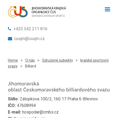
+420 542 211 816
cusjm@cusjm.cz
Home
>
O nás
>
Sdružené subjekty
>
krajské sportovní
svazy
>
Billiard
Jihomoravská
oblast Českomoravského billiardového svazu
Sídlo:
Zátopkova 100/2, 160 17 Praha 6-Břevnov
IČO:
47608994
E-mail:
hospodar@cmbs.cz