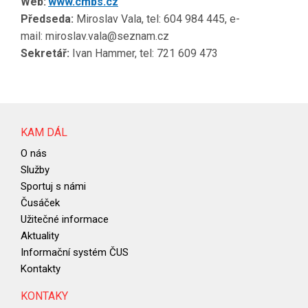
Web:
www.cmbs.cz
Předseda:
Miroslav Vala, tel: 604 984 445, e-
mail: miroslav.vala@seznam.cz
Sekretář:
Ivan Hammer, tel: 721 609 473
KAM DÁL
O nás
Služby
Sportuj s námi
Čusáček
Užitečné informace
Aktuality
Informační systém ČUS
Kontakty
KONTAKY