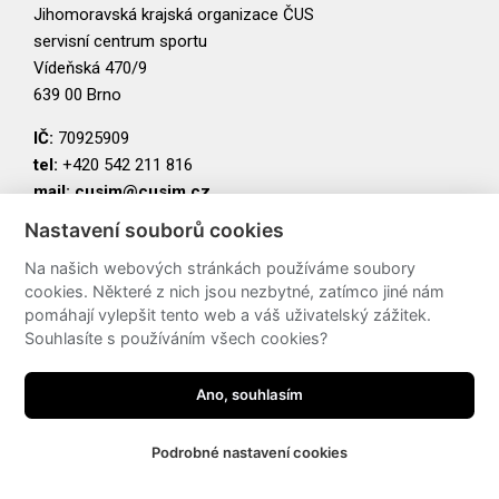
Jihomoravská krajská organizace ČUS
servisní centrum sportu
Vídeňská 470/9
639 00 Brno
IČ:
70925909
tel:
+420 542 211 816
mail:
cusjm@cusjm.cz
Nastavení souborů cookies
PARTNEŘI
Na našich webových stránkách používáme soubory
cookies. Některé z nich jsou nezbytné, zatímco jiné nám
pomáhají vylepšit tento web a váš uživatelský zážitek.
Souhlasíte s používáním všech cookies?
Ano, souhlasím
Podrobné nastavení cookies
made by
JRWN