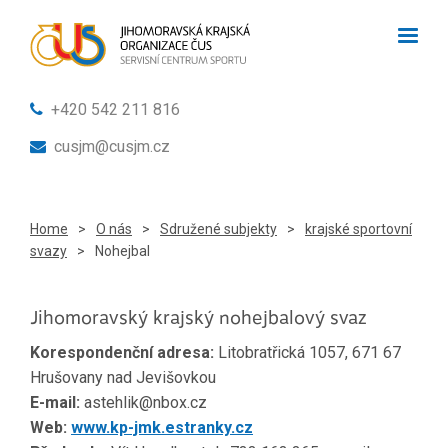
+420 542 211 816
cusjm@cusjm.cz
Home
>
O nás
>
Sdružené subjekty
>
krajské sportovní
svazy
>
Nohejbal
Jihomoravský krajský nohejbalový svaz
Korespondenční adresa:
Litobratřická 1057, 671 67
Hrušovany nad Jevišovkou
E-mail:
astehlik@nbox.cz
Web:
www.kp-jmk.estranky.cz