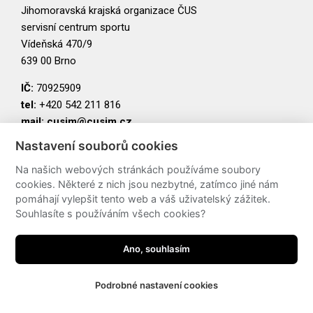
Jihomoravská krajská organizace ČUS
servisní centrum sportu
Vídeňská 470/9
639 00 Brno
IČ:
70925909
tel:
+420 542 211 816
mail:
cusjm@cusjm.cz
Nastavení souborů cookies
PARTNEŘI
Na našich webových stránkách používáme soubory
cookies. Některé z nich jsou nezbytné, zatímco jiné nám
pomáhají vylepšit tento web a váš uživatelský zážitek.
Souhlasíte s používáním všech cookies?
Ano, souhlasím
Podrobné nastavení cookies
made by
JRWN