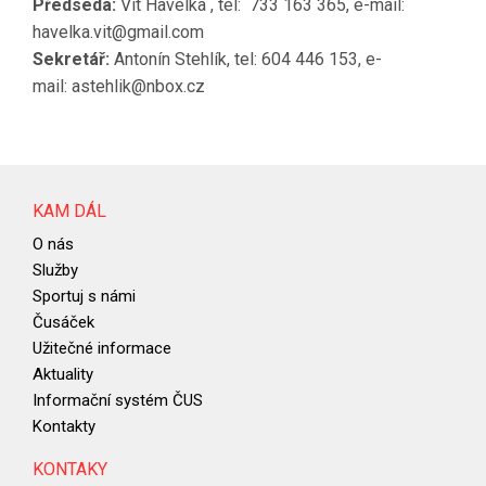
Předseda:
Vít Havelka , tel: 733 163 365, e-mail:
havelka.vit@gmail.com
Sekretář:
Antonín Stehlík, tel: 604 446 153, e-
mail: astehlik@nbox.cz
KAM DÁL
O nás
Služby
Sportuj s námi
Čusáček
Užitečné informace
Aktuality
Informační systém ČUS
Kontakty
KONTAKY