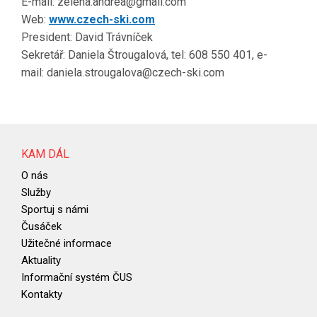
E-mail: zelena.andrea@gmail.com
Web:
www.czech-ski.com
President: David Trávníček
Sekretář: Daniela Štrougalová, tel: 608 550 401, e-
mail: daniela.strougalova@czech-ski.com
KAM DÁL
O nás
Služby
Sportuj s námi
Čusáček
Užitečné informace
Aktuality
Informační systém ČUS
Kontakty