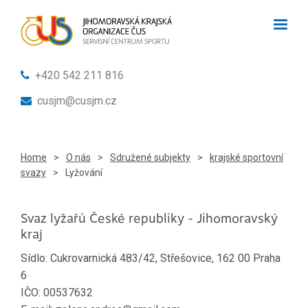
+420 542 211 816
cusjm@cusjm.cz
Home
>
O nás
>
Sdružené subjekty
>
krajské sportovní
svazy
>
Lyžování
Svaz lyžařů České republiky - Jihomoravský
kraj
Sídlo: Cukrovarnická 483/42, Střešovice, 162 00 Praha
6
IČO: 00537632