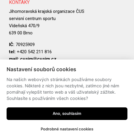
KONTAKY
Jihomoravská krajská organizace ČUS
servisní centrum sportu
Vídeňská 470/9
639 00 Brno
IČ:
70925909
tel:
+420 542 211 816
mail:
cusjm@cusjm.cz
Nastavení souborů cookies
PARTNEŘI
Na našich webových stránkách používáme soubory
cookies. Některé z nich jsou nezbytné, zatímco jiné nám
pomáhají vylepšit tento web a váš uživatelský zážitek.
Souhlasíte s používáním všech cookies?
Ano, souhlasím
Podrobné nastavení cookies
made by
JRWN