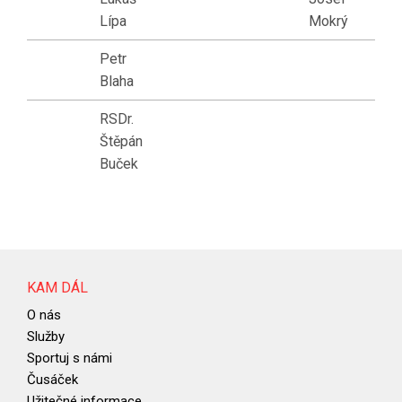
Lípa
Mokrý
Petr
Blaha
RSDr.
Štěpán
Buček
KAM DÁL
O nás
Služby
Sportuj s námi
Čusáček
Užitečné informace