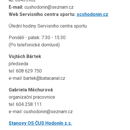
E-mail:
cushodonin@seznam.cz
Web Servisního centra sportu:
scshodonin.cz
Úřední hodiny Servisního centra sportu
Pondělí - pátek: 7:30 - 15:30
(Po telefonické domluvě)
Vojtěch Bártek
předseda
tel: 608 629 750
e-mail: bartek@batacanal.cz
Gabriela Měchurová
organizační pracovnice
tel: 604 258 111
e-mail: cushodonin@seznam.cz
Stanovy OS ČUS Hodonín z.s.