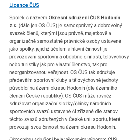
Licence ČUS
Spolek s názvem
Okresní sdružení ČUS Hodonín
z.s.
(dále jen OS ČUS) je samosprávný a dobrovolný
svazek členů, kterými jsou právně, majetkově a
organizačně samostatné právnické osoby ustavené
jako spolky, jejichž účelem a hlavní činností je
provozování sportovní a obdobné činnosti, tělovýchovy
nebo turistiky jak pro vlastní členstvo, tak pro
neorganizovanou veřejnost. OS ČUS tak sdružuje
především sportovní kluby a tělovýchovné jednoty
působící na území okresu Hodonín (dle územního
členění České republiky). OS ČUS může rovněž
sdružovat organizační složky/články národních
sportovních svazů ustavené či zřízené dle stanov
těchto svazů sdružených v České unii sportu, které
provozují svou činnost na území okresu Hodonín.
Okresnímu sdružení byla výkonným výborem ČUS