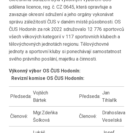
udělena licence, reg. č. CZ 0645, která opravňuje a
zavazuje okresní sdružení a jeho orgány vykonávat
správu záležitostí ČUS v daném místě působnosti. OS
ČUS Hodonín za rok 2022 sdružovalo 12 776 sportovců
všech věkových kategorií v 117 sportovních klubech a
tělovýchovných jednotách regionu. Tělovýchovné
jednoty a sportovní kluby si ponechávají samostatnost
svého právního poslání, majetku a činnosti.
Výkonný výbor OS ČUS Hodonín:
Revizní komise OS ČUS Hodonín:
Vojtěch
Jan
Předseda:
Předseda:
Bártek
Tihlařík
Mgr.Zdeňka
Drahoslava
Členové:
Členové:
Šolková
Veselská
Lukáš
Josef