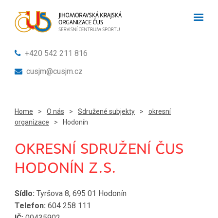
+420 542 211 816
cusjm@cusjm.cz
Home
>
O nás
>
Sdružené subjekty
>
okresní
organizace
>
Hodonín
OKRESNÍ SDRUŽENÍ ČUS
HODONÍN Z.S.
Sídlo:
Tyršova 8, 695 01 Hodonín
Telefon:
604 258 111
IČ:
00435902